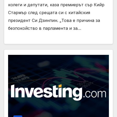
колеги и депутати, каза премиерът сър Кийр
Стармър след срещата си с китайския
президент Си Дзинпин. „Това е причина за
безпокойство в парламента и за…