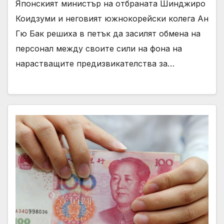
Японският министър на отбраната Шинджиро
Коидзуми и неговият южнокорейски колега Ан
Гю Бак решиха в петък да засилят обмена на
персонал между своите сили на фона на
нарастващите предизвикателства за…