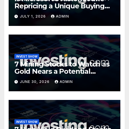
Repricing a Unique Buying
Opportunity?
JULY 1, 2026
ADMIN
INVEST SHOW
7 Mining Stocks to Watch as
Gold Nears a Potential
Turning Point
JUNE 30, 2026
ADMIN
INVEST SHOW