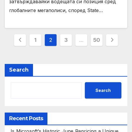
затвърждавайки водещата си позиция сред
глобалните мегаполиси, според State…
Posts
1
2
3
…
50
pagination
Search
Search
Recent Posts
Is Microsoft’s Historic June Repricing a Unique