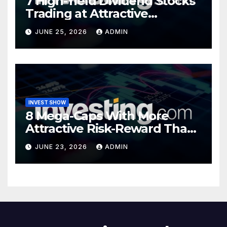
7 High-Yield Dividend Stocks
Trading at Attractive
Valuations
JUNE 25, 2026
ADMIN
INVEST SHOW
8 Mega-Caps With More
Attractive Risk-Reward Than
SpaceX
JUNE 23, 2026
ADMIN