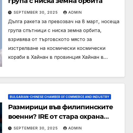
група с ниска земна орбита
SEPTEMBER 30, 2025
ADMIN
Дълга ракета за превозвач на 8 март, носеща
група спътници с ниска земна орбита,
взривява от търговското място за
изстрелване на космически космически
кораби в Хайнан в провинция Хайнан в…
BULGARIAN-CHINESE CHAMBER OF COMMERCE AND INDUSTRY
Размирици във филипинските
военни? IRE от стара охрана
може да създаде проблеми с
SEPTEMBER 30, 2025
ADMIN