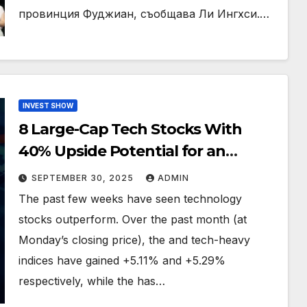
провинция Фуджиан, съобщава Ли Ингхси.…
INVEST SHOW
8 Large-Cap Tech Stocks With
40% Upside Potential for an
Explosive Q4
SEPTEMBER 30, 2025
ADMIN
The past few weeks have seen technology
stocks outperform. Over the past month (at
Monday’s closing price), the and tech-heavy
indices have gained +5.11% and +5.29%
respectively, while the has…