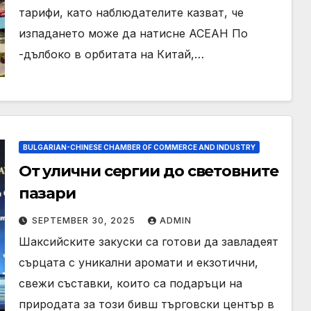
тарифи, като наблюдателите казват, че
изпадането може да натисне АСЕАН По
-дълбоко в орбитата на Китай,…
BULGARIAN-CHINESE CHAMBER OF COMMERCE AND INDUSTRY
От улични сергии до световните
пазари
SEPTEMBER 30, 2025
ADMIN
Шаксийските закуски са готови да завладеят
сърцата с уникални аромати и екзотични,
свежи съставки, които са подаръци на
природата за този бивш търговски център в