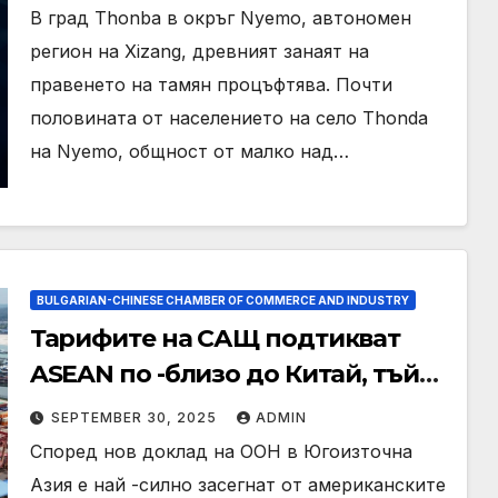
В град Thonba в окръг Nyemo, автономен
регион на Xizang, древният занаят на
правенето на тамян процъфтява. Почти
половината от населението на село Thonda
на Nyemo, общност от малко над…
BULGARIAN-CHINESE CHAMBER OF COMMERCE AND INDUSTRY
Тарифите на САЩ подтикват
ASEAN по -близо до Китай, тъй
като ООН казва, че милиарди
SEPTEMBER 30, 2025
ADMIN
износ на линия
Според нов доклад на ООН в Югоизточна
Азия е най -силно засегнат от американските