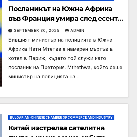
Посланикът на Южна Африка
във Франция умира след есента
в хотел Париж
SEPTEMBER 30, 2025
ADMIN
Бившият министър на полицията в Южна
Африка Нати Мтетва е намерен мъртъв в
хотел в Париж, където той служи като
посланик на Претория. Mthethwa, който беше
министър на полицията на…
BULGARIAN-CHINESE CHAMBER OF COMMERCE AND INDUSTRY
Китай изстрелва сателитна