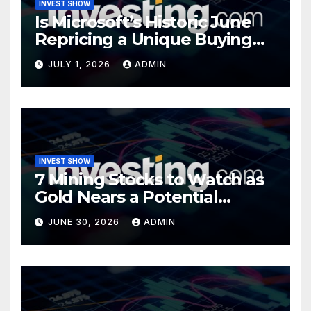
INVEST SHOW
Is Microsoft’s Historic June
Repricing a Unique Buying
Opportunity?
JULY 1, 2026
ADMIN
INVEST SHOW
7 Mining Stocks to Watch as
Gold Nears a Potential
Turning Point
JUNE 30, 2026
ADMIN