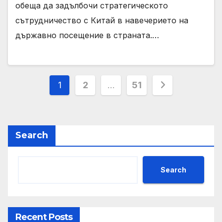
обеща да задълбочи стратегическото
сътрудничество с Китай в навечерието на
държавно посещение в страната.…
Posts
1
2
…
51
pagination
Search
Search
Recent Posts