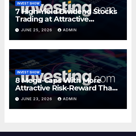
INVEST SHOW
7 High-Yield Dividend Stocks
Trading at Attractive
Valuations
JUNE 25, 2026
ADMIN
INVEST SHOW
8 Mega-Caps With More
Attractive Risk-Reward Than
SpaceX
JUNE 23, 2026
ADMIN