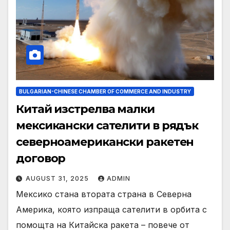
BULGARIAN-CHINESE CHAMBER OF COMMERCE AND INDUSTRY
Китай изстрелва малки
мексикански сателити в рядък
северноамерикански ракетен
договор
AUGUST 31, 2025
ADMIN
Мексико стана втората страна в Северна
Америка, която изпраща сателити в орбита с
помощта на Китайска ракета – повече от