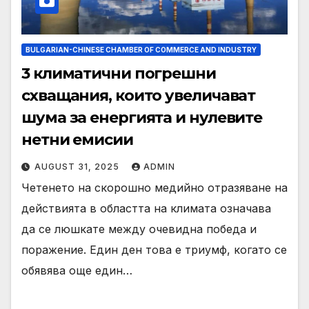
BULGARIAN-CHINESE CHAMBER OF COMMERCE AND INDUSTRY
3 климатични погрешни
схващания, които увеличават
шума за енергията и нулевите
нетни емисии
AUGUST 31, 2025
ADMIN
Четенето на скорошно медийно отразяване на
действията в областта на климата означава
да се люшкате между очевидна победа и
поражение. Един ден това е триумф, когато се
обявява още един…