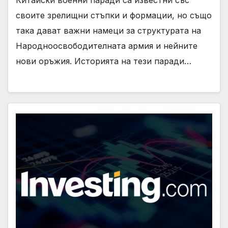
Китайски военни паради са известни със
своите зрелищни стъпки и формации, но също
така дават важни намеци за структурата на
Народноосвободителната армия и нейните
нови оръжия. Историята на тези паради…