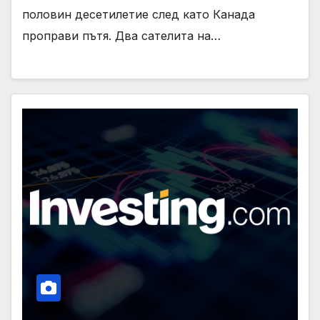
половин десетилетие след като Канада
проправи пътя. Два сателита на…