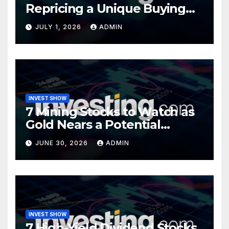
Repricing a Unique Buying
Opportunity?
JULY 1, 2026
ADMIN
INVEST SHOW
7 Mining Stocks to Watch as
Gold Nears a Potential
Turning Point
JUNE 30, 2026
ADMIN
INVEST SHOW
7 High-Yield Dividend Stocks