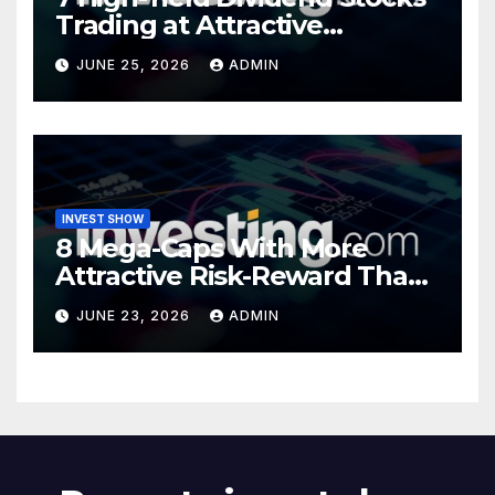
Trading at Attractive
Valuations
JUNE 25, 2026
ADMIN
INVEST SHOW
8 Mega-Caps With More
Attractive Risk-Reward Than
SpaceX
JUNE 23, 2026
ADMIN