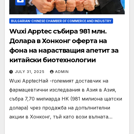
BULGARIAN-CHINESE CHAMBER OF COMMERCE AND INDUSTRY
Wuxi Apptec събира 981 млн.
Долара в Хонконг оферта на
фона на нарастващия апетит за
китайски биотехнологии
JULY 31, 2025
ADMIN
Wuxi ApptecНай -големият доставчик на
фармацевтични изследвания в Азия в Азия,
събра 7,70 милиарда HK (981 милиона щатски
долара) чрез продажба на допълнителни
акции в Хонконг, тъй като вози вълната…