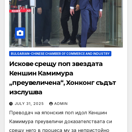
BULGARIAN-CHINESE CHAMBER OF COMMERCE AND INDUSTRY
Искове срещу поп звездата
Кеншин Камимура
„преувеличена“, Хонконг съдът
изслушва
JULY 31, 2025
ADMIN
Преводач на японския поп идол Кеншин
Камимура преувеличи доказателствата си
срещу него в процеса му за непристойно