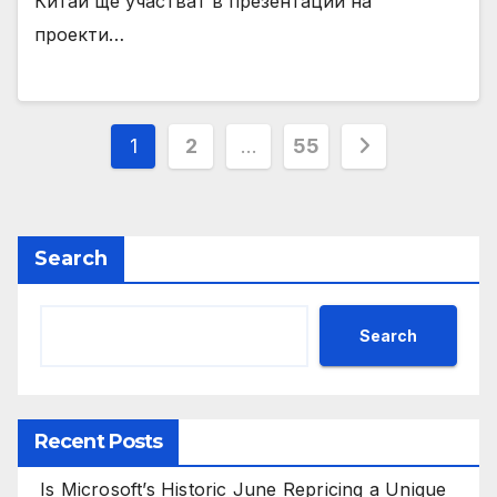
Китай ще участват в презентации на
проекти…
Posts
1
2
…
55
pagination
Search
Search
Recent Posts
Is Microsoft’s Historic June Repricing a Unique