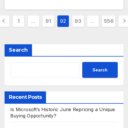
Posts
1
…
91
92
93
…
556
pagination
Search
Search
Recent Posts
Is Microsoft’s Historic June Repricing a Unique
Buying Opportunity?