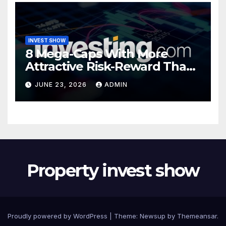
INVEST SHOW
8 Mega-Caps With More
Attractive Risk-Reward Than
SpaceX
JUNE 23, 2026
ADMIN
Property invest show
Proudly powered by WordPress
|
Theme:
Newsup
by
Themeansar
.