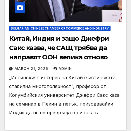
BULGARIAN-CHINESE CHAMBER OF COMMERCE AND INDUSTRY
Китай, Индия и защо Джефри
Сакс казва, че САЩ трябва да
направят ООН велика отново
MARCH 21, 2026
ADMIN
„Истинският интерес на Китай е истинската,
стабилна многополярност“, професор от
Колумбийския университет Джефри Сакс каза
на семинар в Пекин в петък, призовавайки
Индия да не се превръща в пионка в…