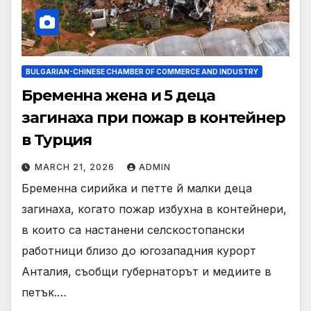
BULGARIAN-CHINESE CHAMBER OF COMMERCE AND INDUSTRY
Бременна жена и 5 деца
загинаха при пожар в контейнер
в Турция
MARCH 21, 2026
ADMIN
Бременна сирийка и петте й малки деца
загинаха, когато пожар избухна в контейнери,
в които са настанени селскостопански
работници близо до югозападния курорт
Анталия, съобщи губернаторът и медиите в
петък.…