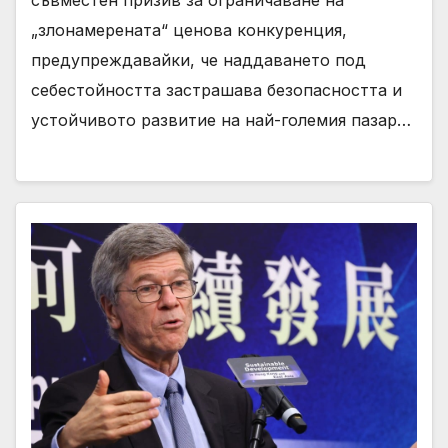
съвместен призив за ограничаване на
„злонамерената“ ценова конкуренция,
предупреждавайки, че наддаването под
себестойността застрашава безопасността и
устойчивото развитие на най-големия пазар…