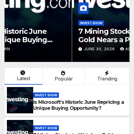
INVEST SHOW
Is Microsoft’s Historic June
Repricing a Unique Buying
Opportunity?
JULY 1, 2026
ADMIN
Latest
Popular
Trending
INVEST SHOW
Is Microsoft’s Historic June Repricing a
Unique Buying Opportunity?
INVEST SHOW