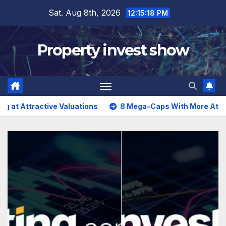
Skip
Sat. Aug 8th, 2026
12:15:19 PM
to
content
Property invest show
aluations
8 Mega-Caps With More Attractive Risk-Rewa