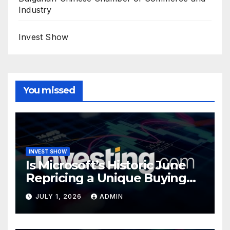
Industry
Invest Show
You missed
INVEST SHOW
Is Microsoft’s Historic June
Repricing a Unique Buying
Opportunity?
JULY 1, 2026
ADMIN