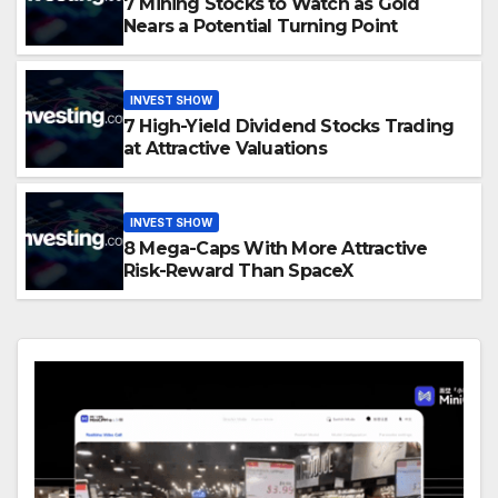
7 Mining Stocks to Watch as Gold
Nears a Potential Turning Point
INVEST SHOW
7 High-Yield Dividend Stocks Trading
at Attractive Valuations
INVEST SHOW
8 Mega-Caps With More Attractive
Risk-Reward Than SpaceX