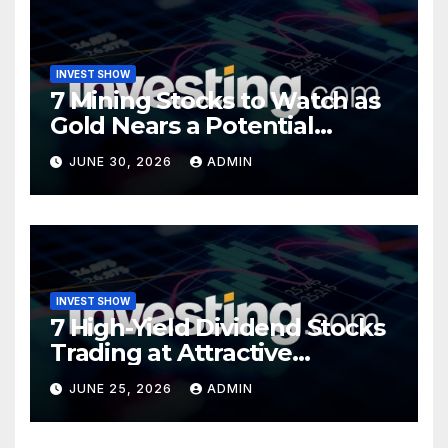
INVEST SHOW
7 Mining Stocks to Watch as
Gold Nears a Potential
Turning Point
JUNE 30, 2026
ADMIN
INVEST SHOW
7 High-Yield Dividend Stocks
Trading at Attractive
Valuations
JUNE 25, 2026
ADMIN