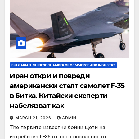
BULGARIAN-CHINESE CHAMBER OF COMMERCE AND INDUSTRY
Иран откри и повреди
американски стелт самолет F-35
в битка. Китайски експерти
набелязват как
MARCH 21, 2026
ADMIN
The първите известни бойни щети на
изтребител F-35 от пето поколение от