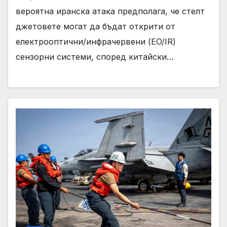
вероятна иранска атака предполага, че стелт
джетовете могат да бъдат открити от
електрооптични/инфрачервени (EO/IR)
сензорни системи, според китайски…